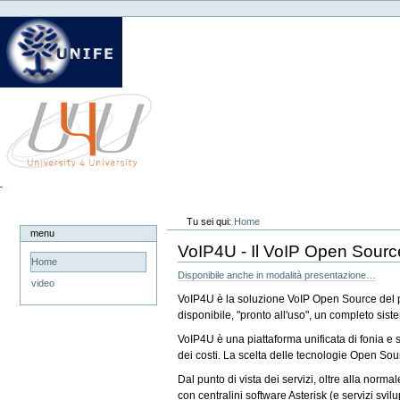
Strumenti
Salta
personali
ai
contenuti.
|
Salta
alla
navigazione
Tu sei qui:
Home
menu
VoIP4U - Il VoIP Open Sourc
Home
Disponibile anche in modalità presentazione…
video
VoIP4U è la soluzione VoIP Open Source del pro
disponibile, "pronto all'uso", un completo sistem
VoIP4U è una piattaforma unificata di fonia e s
dei costi. La scelta delle tecnologie Open Sou
Dal punto di vista dei servizi, oltre alla norm
con centralini software Asterisk (e servizi svi