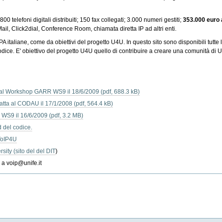
00 telefoni digitali distribuiti; 150 fax collegati; 3.000 numeri gestiti;
353.000 euro 
eMail, Click2dial, Conference Room, chiamata diretta IP ad altri enti.
 PA italiane, come da obiettivi del progetto U4U. In questo sito sono disponibili tutte 
odice. E' obiettivo del progetto U4U quello di contribuire a creare una comunità di
a al Workshop GARR WS9 il 18/6/2009
fatta al CODAU il 17/1/2008
 WS9 il 16/6/2009
 del codice.
 VoIP4U
sity (sito del del DIT
)
l a voip@unife.it