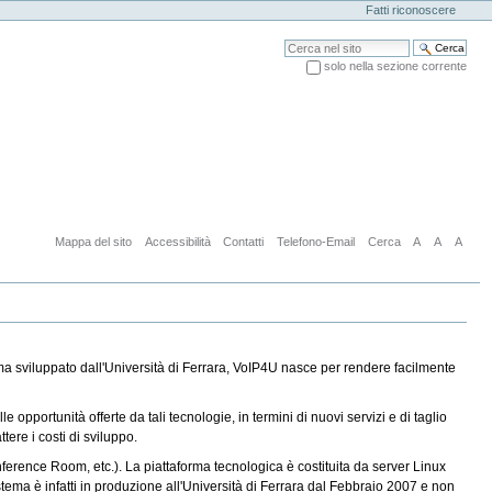
Fatti riconoscere
Cerca nel sito
solo nella sezione corrente
Ricerca avanzata…
Mappa del sito
Accessibilità
Contatti
Telefono-Email
Cerca
A
A
A
ma sviluppato dall'Università di Ferrara, VoIP4U nasce per rendere facilmente
pportunità offerte da tali tecnologie, in termini di nuovi servizi e di taglio
ere i costi di sviluppo.
Conference Room, etc.). La piattaforma tecnologica è costituita da server Linux
istema è infatti in produzione all'Università di Ferrara dal Febbraio 2007 e non