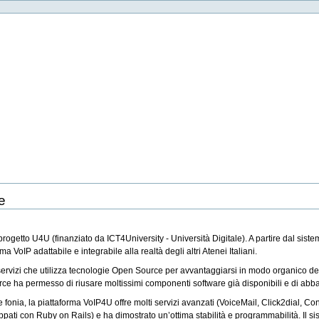
e
getto U4U (finanziato da ICT4University - Università Digitale). A partire dal siste
a VoIP adattabile e integrabile alla realtà degli altri Atenei Italiani.
ervizi che utilizza tecnologie Open Source per avvantaggiarsi in modo organico delle o
rce ha permesso di riusare moltissimi componenti software già disponibili e di abbatt
ale fonia, la piattaforma VoIP4U offre molti servizi avanzati (VoiceMail, Click2dial, 
luppati con Ruby on Rails) e ha dimostrato un’ottima stabilità e programmabilità. Il s