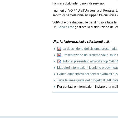
ha mai subito interruzioni di servizio.
I numeri di VOIP4U all'Università di Ferrara: 1.8
servizi di peritelefonia sviluppati tra cui Voic
VoIP4U è ora disponibile per il riuso a tutte le
Un
Server Trac
gestisce la distribuzione del c
Ulteriori informazioni e riferimenti utili:
La descrizione del sistema presentat
Presentazione del sistema VoIP Unife 
Tutorial presentato al Workshop GARR
Maggiori informazioni tecniche e download
I video dimostrativi dei servizi avanzati di
Tutte le linee guida del progetto ICT4Univer
Per contatti e informazioni inviare una mai
Azioni
sul
documento