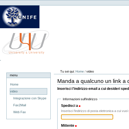
Strumenti
Salta
personali
ai
contenuti.
|
Salta
alla
navigazione
Tu sei qui:
Home
/
video
menu
Manda a qualcuno un link a 
Home
Inserisci l'indirizzo email a cui desideri 
video
Integrazione con Skype
Informazioni sull'indirizzo
Fax2Mail
Spedisci a
(Obbligatorio)
Inserisci l'indirizzo di posta elettronica a cui vuo
Web Fax
Mittente
(Obbligatorio)