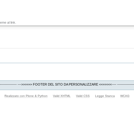
eme al link.
---------------------- --->>>>>> FOOTER DEL SITO DA PERSONALIZZARE <<<<<<<---- ---------------------
Realizzato con Plone & Python
Valid XHTML
Valid CSS
Legge Stanca
WCAG