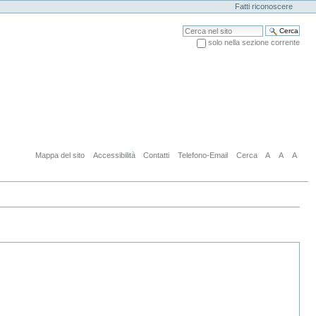
Fatti riconoscere
Cerca nel sito
solo nella sezione corrente
Ricerca avanzata…
Mappa del sito
Accessibilità
Contatti
Telefono-Email
Cerca
A
A
A